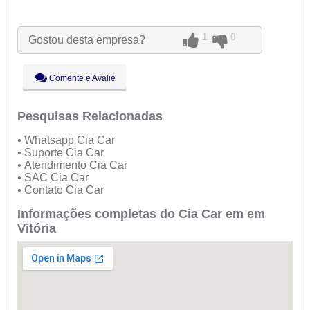
Seg:
09:00 - 18:00
Ter:
09:00 - 18:00
1
0
Gostou desta empresa?
Qua:
09:00 - 18:00
Qui:
09:00 - 18:00
Sex:
09:00 - 18:00
Comente e Avalie
Sáb:
Fechado
Dom:
Fechado
Pesquisas Relacionadas
• Whatsapp Cia Car
• Suporte Cia Car
• Atendimento Cia Car
• SAC Cia Car
• Contato Cia Car
Informações completas do Cia Car em em
Vitória