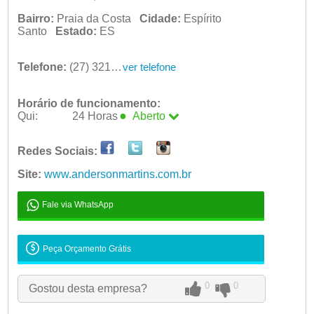
Bairro:
Praia da Costa
Cidade:
Espírito
Santo
Estado:
ES
Telefone:
(27) 3219-0568 | (27) 99925-0016
ver telefone
Horário de funcionamento:
●
Qui:
24 Horas
Aberto
Seg:
08:00 - 07:00
Redes Sociais:
Ter:
24 Horas -
Qua:
24 Horas -
Site:
www.andersonmartins.com.br
●
Qui:
24 Horas
Aberto
Sex:
24 Horas -
Fale via WhatsApp
Sáb:
08:00 - 14:00
Dom:
Fechado
Peça Orçamento Grátis
0
0
Gostou desta empresa?