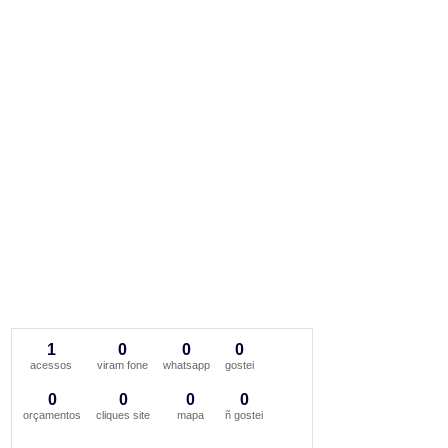
1
0
0
0
acessos
viram fone
whatsapp
gostei
0
0
0
0
orçamentos
cliques site
mapa
ñ gostei