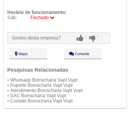
Horário de funcionamento:
Sáb:
Fechado
Seg:
09:00 - 18:00
Ter:
09:00 - 18:00
0
0
Gostou desta empresa?
Qua:
09:00 - 18:00
Qui:
09:00 - 18:00
Sex:
09:00 - 18:00
Mapa
Comente
Sáb:
Fechado
Dom:
Fechado
Pesquisas Relacionadas
• Whatsapp Borracharia Vapt Vupt
• Suporte Borracharia Vapt Vupt
• Atendimento Borracharia Vapt Vupt
• SAC Borracharia Vapt Vupt
• Contato Borracharia Vapt Vupt