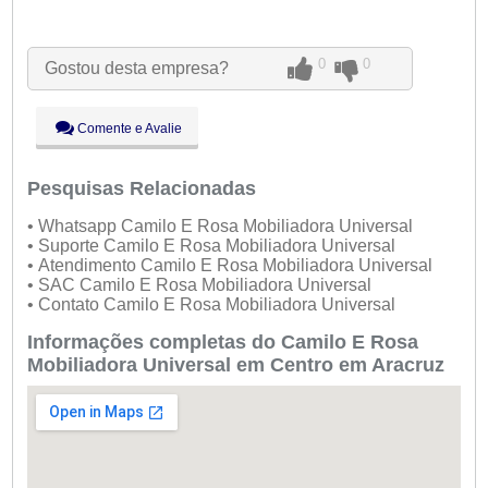
Seg:
09:00 - 18:00
Ter:
09:00 - 18:00
0
0
Gostou desta empresa?
Qua:
09:00 - 18:00
Qui:
09:00 - 18:00
●
Sex:
09:00 - 18:00
Fechado
Comente e Avalie
Sáb:
Fechado
Dom:
Fechado
Pesquisas Relacionadas
• Whatsapp Camilo E Rosa Mobiliadora Universal
• Suporte Camilo E Rosa Mobiliadora Universal
• Atendimento Camilo E Rosa Mobiliadora Universal
• SAC Camilo E Rosa Mobiliadora Universal
• Contato Camilo E Rosa Mobiliadora Universal
Informações completas do Camilo E Rosa
Mobiliadora Universal em Centro em Aracruz