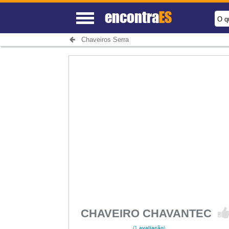
encontra
ES
O q
Chaveiros Serra
CHAVEIRO CHAVANTEC
(1
avaliação
)