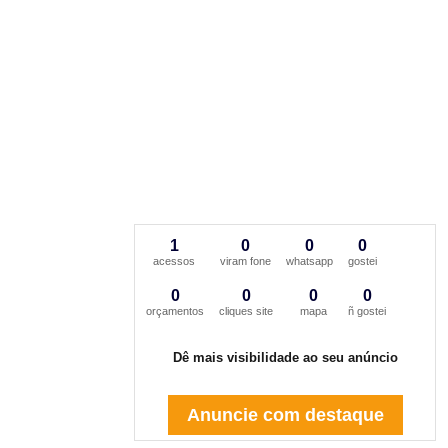
1
0
0
0
acessos
viram fone
whatsapp
gostei
0
0
0
0
orçamentos
cliques site
mapa
ñ gostei
Dê mais visibilidade ao seu anúncio
Anuncie com destaque