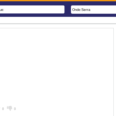
Serra
ue:
Onde:
0
0