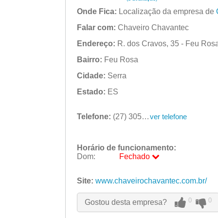
Onde Fica:
Localização da empresa de
Falar com:
Chaveiro Chavantec
Endereço:
R. dos Cravos, 35 - Feu Rosa
Bairro:
Feu Rosa
Cidade:
Serra
Estado:
ES
Telefone:
(27) 3053-0075
ver telefone
Horário de funcionamento:
Dom:
Fechado
Seg:
09:00 - 18:00
Site:
www.chaveirochavantec.com.br/
Ter:
09:00 - 18:00
Qua:
09:00 - 18:00
0
0
Gostou desta empresa?
Qui:
09:00 - 18:00