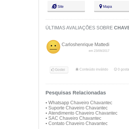
Sex:
09:00 - 18:00
Site
Mapa
Sáb:
Fechado
Dom:
Fechado
ÚLTIMAS AVALIAÇÕES SOBRE
CHAV
Carloshenrique Mattedi
em 23/09/2017
Conteúdo inválido
0
gost
Gostei
Pesquisas Relacionadas
• Whatsapp Chaveiro Chavantec
• Suporte Chaveiro Chavantec
• Atendimento Chaveiro Chavantec
• SAC Chaveiro Chavantec
• Contato Chaveiro Chavantec