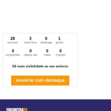
28
3
0
1
acessos
viram fone
whatsapp
gostei
0
0
0
0
orçamentos
cliques site
mapa
ñ gostei
Dê mais visibilidade ao seu anúncio
Anuncie com destaque
ENCONTRA
ES