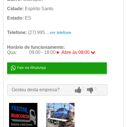
Cidade:
Espírito Santo
Estado:
ES
Telefone:
(27) 99583-0800
ver telefone
Horário de funcionamento:
●
Qua:
09:00 - 18:00
Abre ás 09:00
Seg:
09:00 - 18:00
Ter:
09:00 - 18:00
Fale via WhatsApp
●
Qua:
09:00 - 18:00
Abre ás 09:00
Qui:
09:00 - 18:00
Sex:
09:00 - 18:00
1
0
Gostou desta empresa?
Sáb:
Fechado
Dom:
Fechado