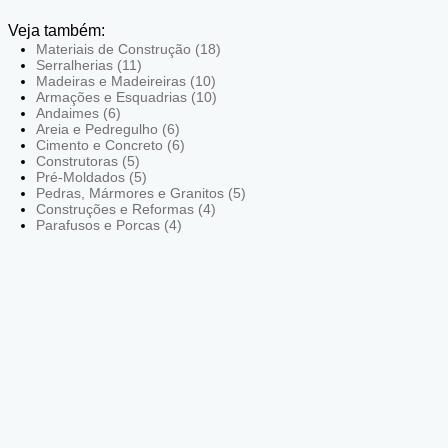
Veja também:
Materiais de Construção (18)
Serralherias (11)
Madeiras e Madeireiras (10)
Armações e Esquadrias (10)
Andaimes (6)
Areia e Pedregulho (6)
Cimento e Concreto (6)
Construtoras (5)
Pré-Moldados (5)
Pedras, Mármores e Granitos (5)
Construções e Reformas (4)
Parafusos e Porcas (4)