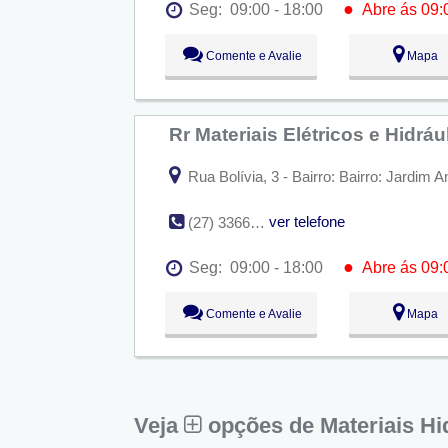
●
Seg:
09:00 - 18:00
Abre ás 09:
●
Seg:
09:00 - 18:00
Abre ás 09
Comente e Avalie
Mapa
Ter:
09:00 - 18:00
Qua:
09:00 - 18:00
Qui:
09:00 - 18:00
Sex:
09:00 - 18:00
Rr Materiais Elétricos e Hidráu
Sáb:
Fechado
Dom:
Fechado
Rua Bolívia, 3 - Bairro: Bairro: Jardim
ver telefone
(27) 3366-2361
●
Seg:
09:00 - 18:00
Abre ás 09:
●
Seg:
09:00 - 18:00
Abre ás 09
Comente e Avalie
Mapa
Ter:
09:00 - 18:00
Qua:
09:00 - 18:00
Qui:
09:00 - 18:00
Sex:
09:00 - 18:00
Sáb:
Fechado
Dom:
Fechado
Veja
opções de Materiais Hid