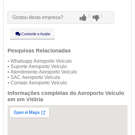
Seg:
09:00 - 18:00
Ter:
09:00 - 18:00
Aberto
agora
0
0
Gostou desta empresa?
Qua:
09:00 - 18:00
Qui:
09:00 - 18:00
Sex:
09:00 - 18:00
Comente e Avalie
Sáb:
Fechado
Dom:
Fechado
Pesquisas Relacionadas
• Whatsapp Aeroporto Veículo
• Suporte Aeroporto Veículo
• Atendimento Aeroporto Veículo
• SAC Aeroporto Veículo
• Contato Aeroporto Veículo
Informações completas do Aeroporto Veículo
em em Vitória